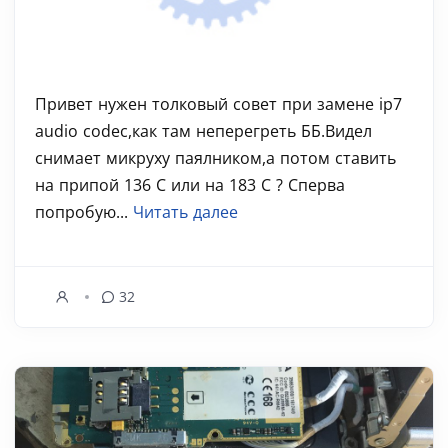
Привет нужен толковый совет при замене ip7
audio codec,как там неперегреть ББ.Видел
снимает микруху паялником,а потом ставить
на припой 136 С или на 183 С ? Сперва
попробую...
Читать далее
32