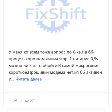
У меня ко всем тоже вопрос по 6-ке.На бб-
проце в коротком линия smps1 питание 0,9v -
можно ли как-то обойти.В самой микросхеме
короткое.Прошивки модема нет,кп бб активен
и...
Читать далее
57