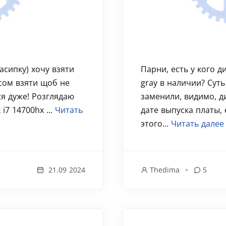
асипку) хочу взяти
Парни, есть у кого д
сом взяти щоб не
gray в наличии? Суть
вся дуже! Розглядаю
заменили, видимо, д
 i7 14700hx ...
Читать
дате выпуска платы, 
этого...
Читать далее
21.09 2024
Thedima
5