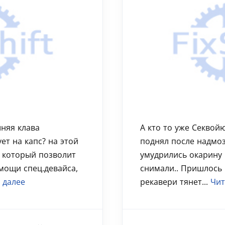
шняя клава
А кто то уже Секвойю
ет на капс? на этой
поднял после надмоз
т который позволит
умудрились окарину 
мощи спец.девайса,
снимали.. Пришлось 
 далее
рекавери тянет...
Чит