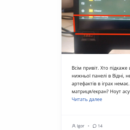
Всім привіт. Хто підкаже
нижньої панелі в Відні, н
артефактів в іграх немає
матриця/екран? Ноут асус
Читать далее
Igor
14