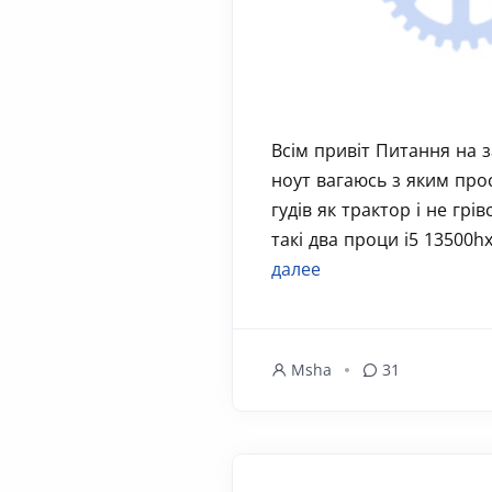
Всім привіт Питання на з
ноут вагаюсь з яким про
гудів як трактор і не грі
такі два проци i5 13500hx
далее
Msha
31