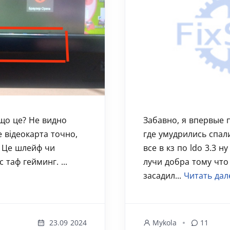
 що це? Не видно
Забавно, я впервые 
е відеокарта точно,
где умудрились спали
. Це шлейф чи
все в кз по ldo 3.3 
 таф гейминг. ...
лучи добра тому что
засадил...
Читать дал
23.09 2024
Mykola
11