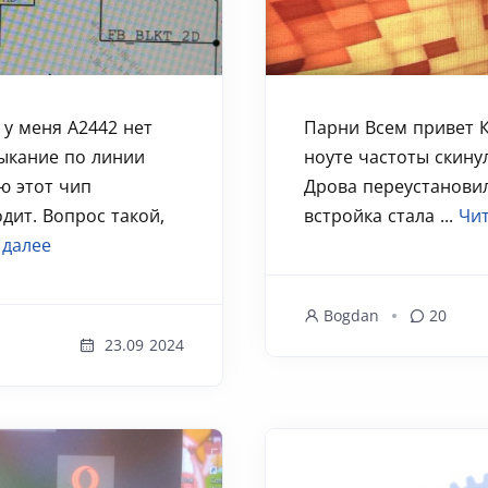
 у меня А2442 нет
Парни Всем привет К
мыкание по линии
ноуте частоты скинул
ю этот чип
Дрова переустановил
дит. Вопрос такой,
встройка стала ...
Чит
 далее
Bogdan
20
23.09 2024