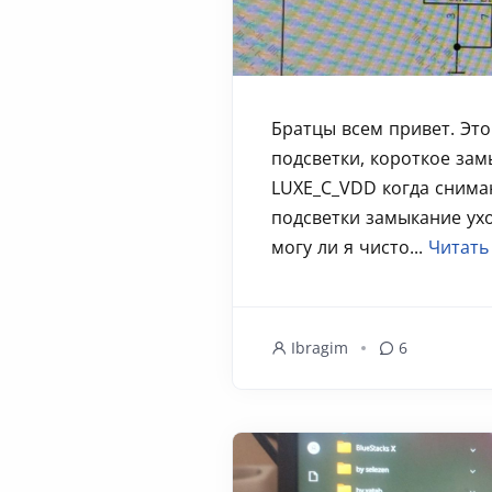
Братцы всем привет. Это
подсветки, короткое за
LUXE_C_VDD когда снима
подсветки замыкание ухо
могу ли я чисто...
Читать
Ibragim
6