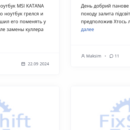
ноутбук MSI KATANA
День добрий панове 
о ноутбук грелся и
походу залита підсвіт
ешил его поменять у
предположив Хтось лі
сле замены куллера
далее
Maksim
11
22.09 2024