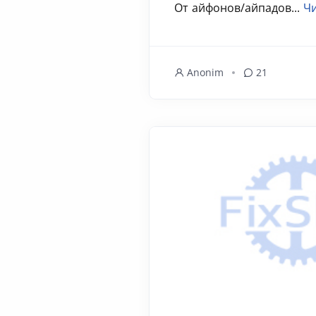
От айфонов/айпадов...
Чи
Anonim
21