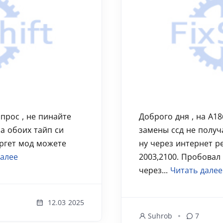
опрос , не пинайте
Доброго дня , на A18
На обоих тайп си
замены ссд не получ
аргет мод можете
ну через интернет р
далее
2003,2100. Пробовал
через...
Читать далее
12.03 2025
Suhrob
7