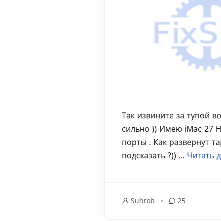
Так извините за тупой в
сильно )) Имею iMac 27 
порты . Как развернут т
подсказать ?)) ...
Читать 
Suhrob
25