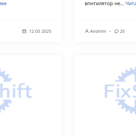
лее
впнтилятор не...
Чита
12.03 2025
Anonim
25