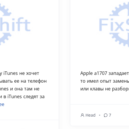
у iTunes не хочет
Apple a1707 западает
ывать ее на телефон
то имел опыт замен
nes и она там не
или клавы не разборн
 в iTunes следят за
ее
Head
7