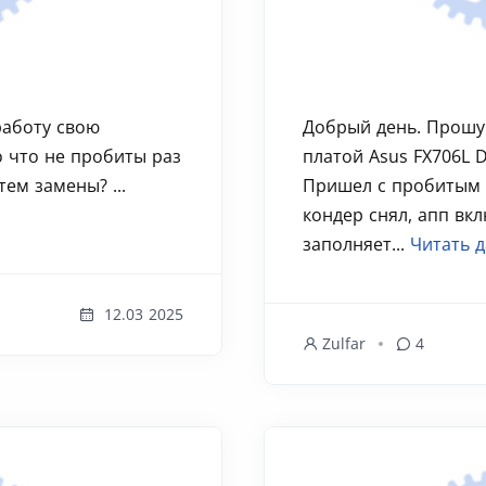
работу свою
Добрый день. Прошу
 что не пробиты раз
платой Asus FX706L
ем замены? ...
Пришел с пробитым к
кондер снял, апп вк
заполняет...
Читать д
12.03 2025
Zulfar
4