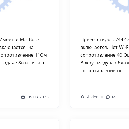
 Имеется MacBook
Приветствую. a2442 8
 включается, на
включается. Нет Wi-F
сопротивление 11Ом
сопротивление 40 Ом
подаче 8в в линию -
Вокруг модуля облаз
сопротивлений нет...
09.03 2025
Sl1der
14