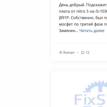
День добрый. Подскажите
плата от nitro 5 на i5-10
J891P. Собственно, был 
мосфет по третей фазе п
Заменен...
Читать далее
Roman
12