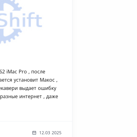
62 iMac Pro , после
ается установит Макос ,
екавери выдает ошибку
 разные интернет , даже
12.03 2025