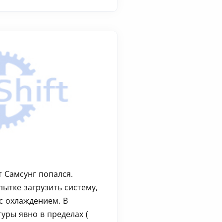
т Самсунг попался.
ытке загрузить систему,
с охлаждением. В
уры явно в пределах (