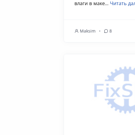
влаги в маке...
Читать да
Maksim
8