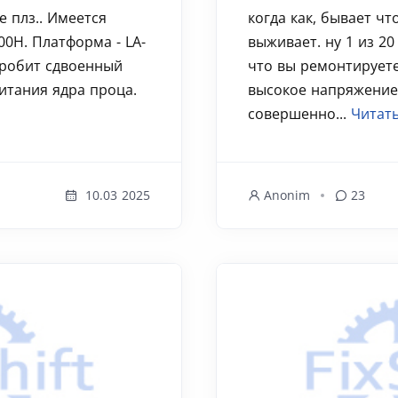
 плз.. Имеется
когда как, бывает чт
300H. Платформа - LA-
выживает. ну 1 из 20
пробит сдвоенный
что вы ремонтируете
итания ядра проца.
высокое напряжение 
совершенно...
Читать
10.03 2025
Anonim
23