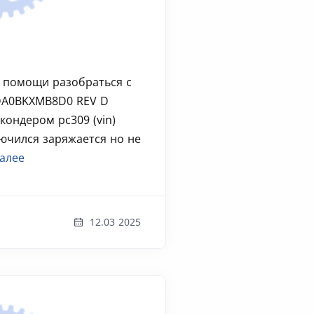
 помощи разобраться с
 DA0BKXMB8D0 REV D
ондером pc309 (vin)
лючился заряжается но не
алее
12.03 2025