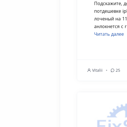
Подскажите, д
потдешевке iph
лоченый на 11
анлокнется с r
Читать далее
Vitalii
25