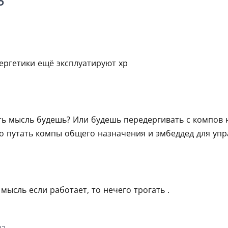
5
ергетики ещё эксплуатируют хр
ь мысль будешь? Или будешь передергивать с компов на
до путать компы общего назначения и эмбеддед для уп
1
мысль если работает, то нечего трогать .