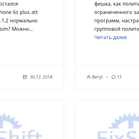
остался
фишка, как полит
one 6s plus att
ограниченного за
.1.2 нормально
программ, настра
sim? Можно...
групповой политик
Читать далее
30.12 2018
Beryl
11