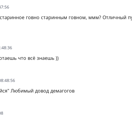
47:56
старинное говно старинным говном, ммм? Отличный пу
:48:36
отаешь что всё знаешь ))
8:48:56
ейся" Любимый довод демагогов
08