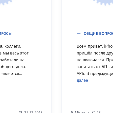
ПРОСЫ
ОБЩИЕ ВОПРО
я, коллеги,
Всем привет, iPho
е мы весь этот
пришёл после дру
работали на
не включался. Пр
общего дела.
запитать от БП с
является...
АРБ. В предыдуще
далее
31.12 2018
Miron
28