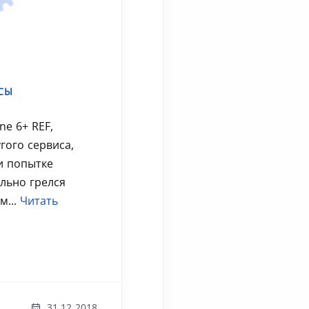
СЫ
ne 6+ REF,
гого сервиса,
и попытке
ильно грелся
м...
Читать
31.12 2018