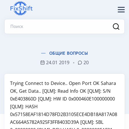
Поиск
ОБЩИЕ ВОПРОСЫ
24.01 2019
20
Trying Connect to Device.. Open Port OK Sahara
OK, Get Data.. [QLM]: Read Info OK [QLM]: S/N
0xE403860D [QLM]: HW ID 0x000460E100000000
[QLM]: HASH
0x57158EAF1814D78FD2B3105ECE4DB18A817A08
AC664A5782A925F3FF8403D39A [QLM]: SBL