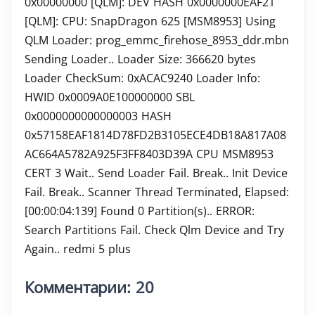
0x00000000 [QLM]: DEV HASH 0x0000000EAF21
[QLM]: CPU: SnapDragon 625 [MSM8953] Using
QLM Loader: prog_emmc_firehose_8953_ddr.mbn
Sending Loader.. Loader Size: 366620 bytes
Loader CheckSum: 0xACAC9240 Loader Info:
HWID 0x0009A0E100000000 SBL
0x0000000000000003 HASH
0x57158EAF1814D78FD2B3105ECE4DB18A817A08
AC664A5782A925F3FF8403D39A CPU MSM8953
CERT 3 Wait.. Send Loader Fail. Break.. Init Device
Fail. Break.. Scanner Thread Terminated, Elapsed:
[00:00:04:139] Found 0 Partition(s).. ERROR:
Search Partitions Fail. Check Qlm Device and Try
Again.. redmi 5 plus
Комментарии: 20