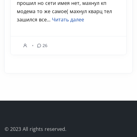
прошил но сети имея нет, махнул кп
модема то же самое( махнул кварц тел
зашился все...
Читать далее
26
© 2023
All rights reserved.