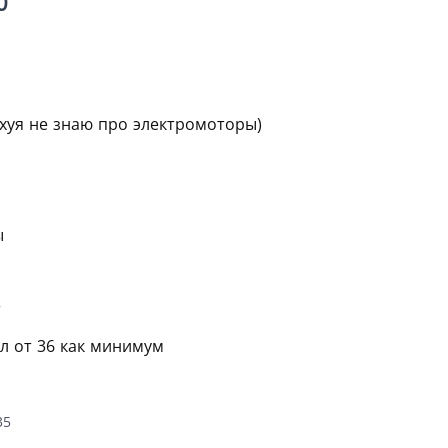
0
хуя не знаю про электромоторы)
ы
7
л от 36 как минимум
35