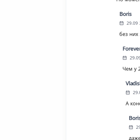
Boris
29.09 
без них
Foreve
29.09
Чем у 
Vladis
29.
А кон
Bori
29
даже