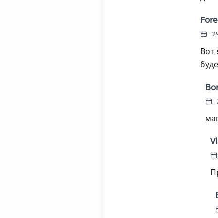
Fore
29
Вот 
буде
Bor
2
маг
Vl
П