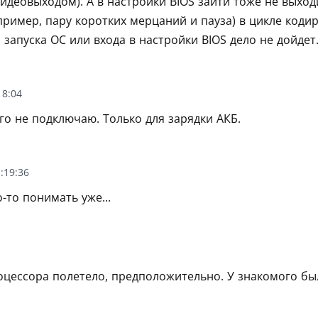
видеовыходом). А в настройки BIOS зайти тоже не выхо
пример, пару коротких мерцаний и пауза) в цикле код
о запуска ОС или входа в настройки BIOS дело не дойдет
18:04
его не подключаю. Только для зарядки АКБ.
:19:36
-то понимать уже...
оцессора полетело, предположительно. У знакомого бы