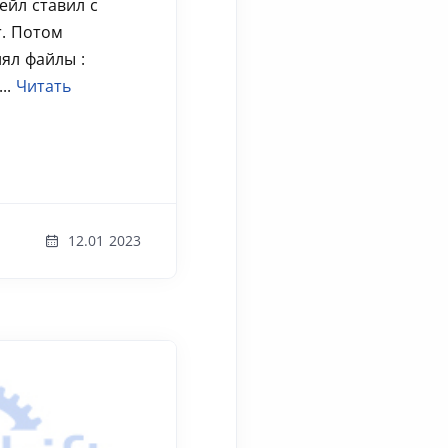
жейл ставил с
. Потом
лял файлы :
...
Читать
12.01 2023