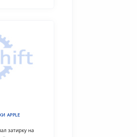
КИ APPLE
лал затирку на