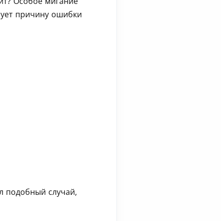
дит? Особое мигание
ирует причину ошибки
.
л подобный случай,