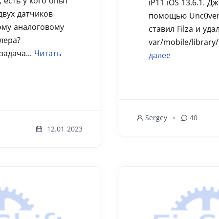
 есть у кого опыт
iP11 iOS 13.6.1. Д
двух датчиков
помощью Unc0ver
ному аналоговому
ставил Filza и уда
лера?
var/mobile/library/
задача...
Читать
далее
Sergey
40
12.01 2023