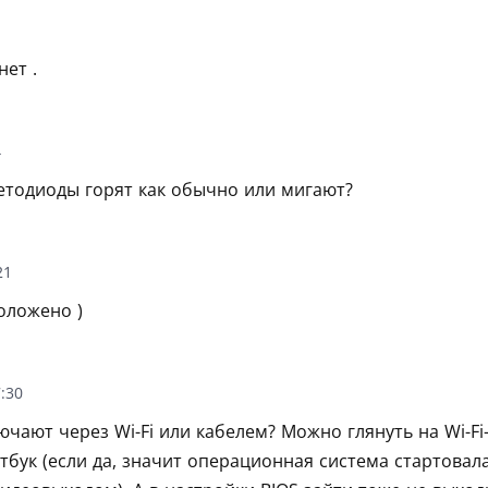
нет .
4
етодиоды горят как обычно или мигают?
21
оложено )
:30
ючают через Wi-Fi или кабелем? Можно глянуть на Wi-Fi
тбук (если да, значит операционная система стартовал