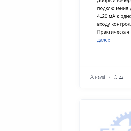
Добрый вечер,
подключения 
4..20 мА к од
входу контрол
Практическая 
далее
Pavel
22