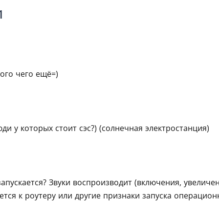
1
ного чего ещё=)
юди у которых стоит сэс?) (солнечная электростанция)
запускается? Звуки воспроизводит (включения, увелич
ется к роутеру или другие признаки запуска операцио