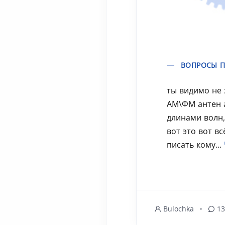
ВОПРОСЫ П
ты видимо не 
АМ\ФМ антен 
длинами волн
вот это вот вс
писать кому...
Bulochka
13