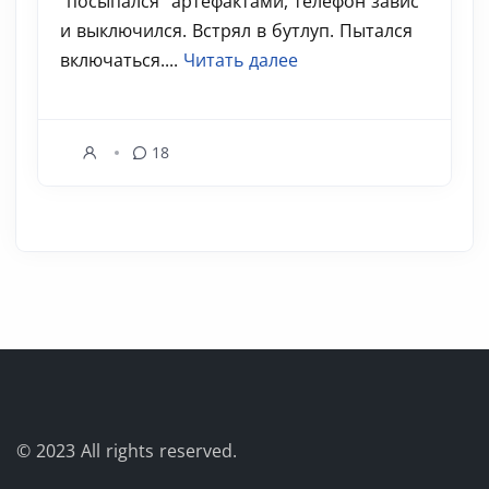
"посыпался" артефактами, телефон завис
и выключился. Встрял в бутлуп. Пытался
включаться....
Читать далее
18
© 2023
All rights reserved.