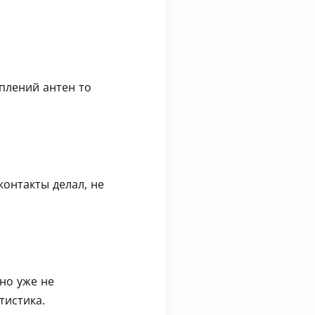
плений антен то
контакты делал, не
но уже не
тистика.