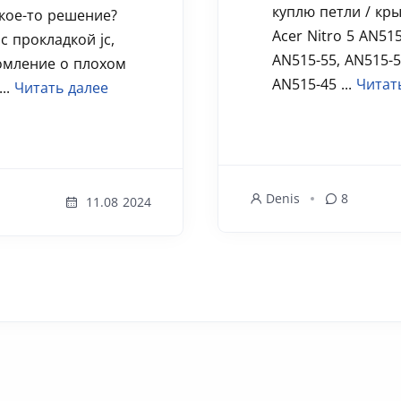
куплю петли / кр
кое-то решение?
Acer Nitro 5 AN515
 с прокладкой jc,
AN515-55, AN515-5
омление о плохом
AN515-45 ...
Читат
..
Читать далее
Denis
8
11.08 2024