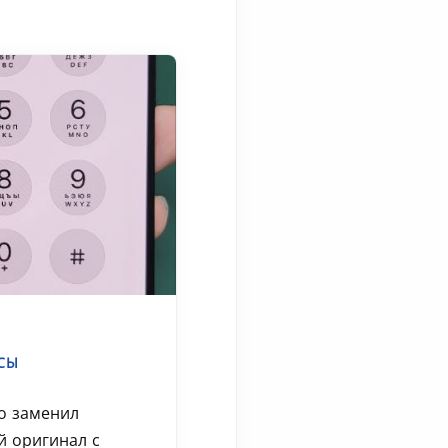
СЫ
o заменил
й оригинал с