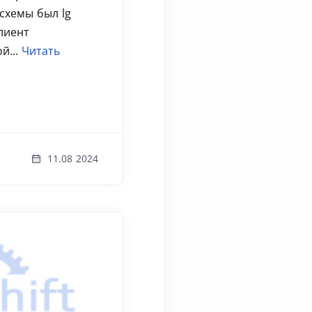
схемы был lg
лиент
й...
Читать
11.08 2024