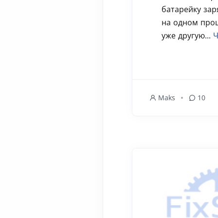
батарейку зар
на одном проц
уже другую...
Ч
Maks
10