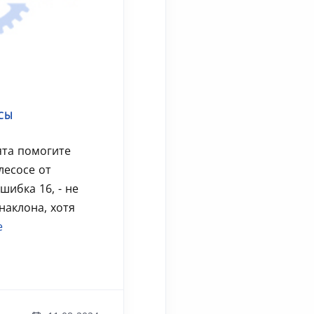
СЫ
ята помогите
лесосе от
шибка 16, - не
наклона, хотя
е