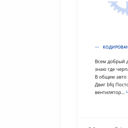
КОДИРОВАН
Всем добрый д
знаю где чер
В общем авто 
Двиг bfq Пост
вентилятор...