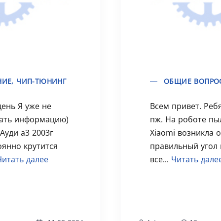
ИЕ, ЧИП-ТЮНИНГ
ОБЩИЕ ВОПРО
ень Я уже не
Всем привет. Реб
пать информацию)
пж. На роботе пы
Ауди а3 2003г
Xiaomi возникла о
оянно крутится
правильный угол 
Читать далее
все...
Читать дале