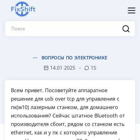
Поиск
ВОПРОСЫ ПО ЭЛЕКТРОНИКЕ
14.01 2025
15
Всем привет. Посоветуйте аппаратное
решение для usb over tcp для управления с
пк(w10) лазерным станком, для домашнего
использования? Сейчас штатное Bluetooth от
производителя сбоит, рядом со станком есть
ethernet, как и у пк с которого управление