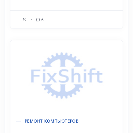
6
РЕМОНТ КОМПЬЮТЕРОВ