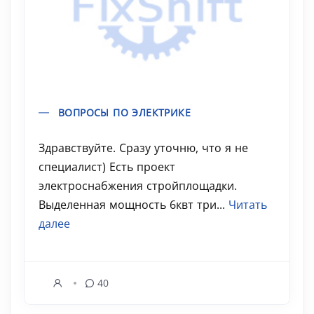
ВОПРОСЫ ПО ЭЛЕКТРИКЕ
Здравствуйте. Сразу уточню, что я не
специалист) Есть проект
электроснабжения стройплощадки.
Выделенная мощность 6квт три...
Читать
далее
40