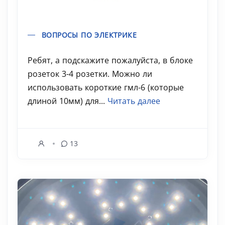
ВОПРОСЫ ПО ЭЛЕКТРИКЕ
Ребят, а подскажите пожалуйста, в блоке
розеток 3-4 розетки. Можно ли
использовать короткие гмл-6 (которые
длиной 10мм) для...
Читать далее
13