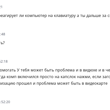
21
реагирует ли компьютер на клавиатуру а ты дальше за 
:48
ть?
52:18
помогать У тебя может быть проблема и в видюхе и в ч
гда комп включился просто на капслок нажми, если заг
лизацию прошел и проблема может быть в видеокарте
:52:20