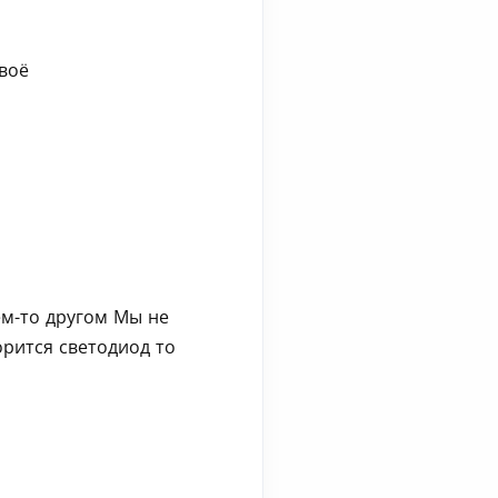
своё
ем-то другом Мы не
орится светодиод то