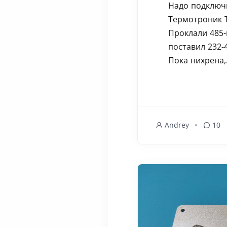
Надо подключ
Термотроник Т
Проклали 485-
поставил 232-
Пока нихрена,.
Andrey
10