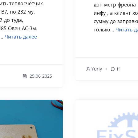
ить теплосчётчик
доп метр фреона 
В7, по 232-му.
инфу , а клиент х
й до туда,
сумму до заправк
485 Овен АС-3м.
только...
Читать д
..
Читать далее
Yuriy
11
25.06 2025