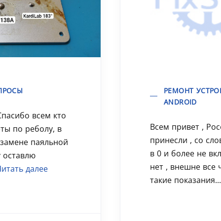
ПРОСЫ
РЕМОНТ УСТРО
ANDROID
Спасибо всем кто
Всем привет , Poc
ты по реболу, в
принесли , со сло
 замене паяльной
в 0 и более не вк
у оставлю
нет , внешне все 
Читать далее
такие показания..