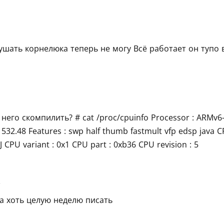
ушать корнелюка теперь не могу Всё работает он тупо
 него скомпилить? # cat /proc/cpuinfo Processor : ARMv6
: 532.48 Features : swp half thumb fastmult vfp edsp java 
J CPU variant : 0x1 CPU part : 0xb36 CPU revision : 5
3
а хоть целую неделю писать