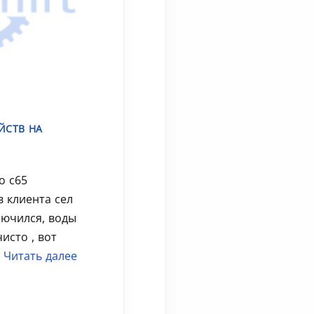
ЙСТВ НА
o c65
в клиента сел
лючился, воды
чисто , вот
.
Читать далее