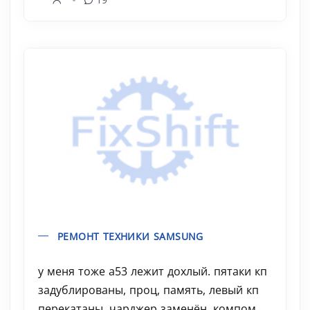
РЕМОНТ ТЕХНИКИ SAMSUNG
у меня тоже a53 лежит дохлый. пятаки кп
задублированы, проц, память, левый кп
перекатаны, чарджер заменён. компом