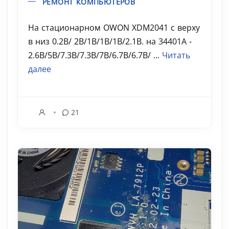
РЕМОНТ КОМПЬЮТЕРОВ
На стационарном OWON XDM2041 с верху
в низ 0.2В/ 2В/1В/1В/1В/2.1В. на 34401А -
2.6В/5В/7.3В/7.3В/7В/6.7В/6.7В/ ...
Читать
далее
21