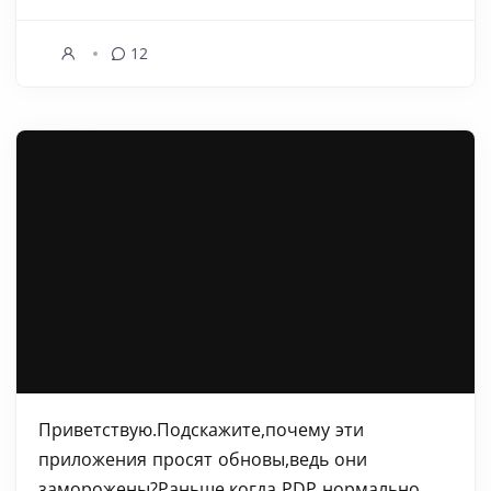
12
Приветствую.Подскажите,почему эти
приложения просят обновы,ведь они
заморожены?Раньше,когда PDP нормально