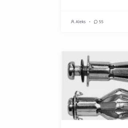
Aleks
55