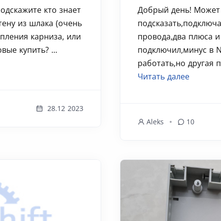
одскажите кто знает
Добрый день! Может
тену из шлака (очень
подсказать,подключа
епления карниза, или
провода,два плюса и
ые купить? ...
подключил,минус в N
работать,но другая п
Читать далее
28.12 2023
Aleks
10