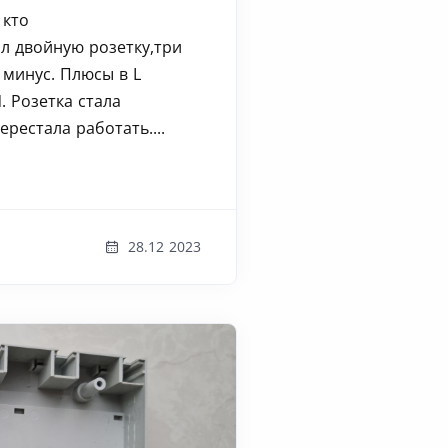
 кто
л двойную розетку,три
 минус. Плюсы в L
. Розетка стала
ерестала работать....
28.12 2023