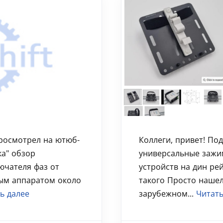
росмотрел на ютюб-
Коллеги, привет! Под
ка" обзор
универсальные зажи
ючателя фаз от
устройств на дин ре
ным аппаратом около
такого Просто нашел
ь далее
зарубежном...
Читать