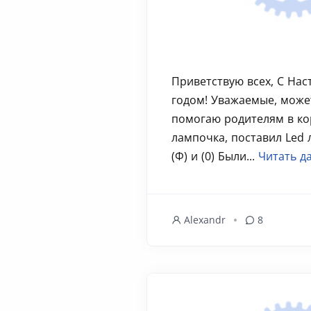
Приветствую всех, С Н
годом! Уважаемые, може
помогаю родителям в ко
лампочка, поставил Led 
(Ф) и (0) Были...
Читать д
Alexandr
8