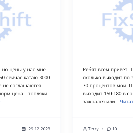
 но цены у нас мне
Ребят всем привет. Т
50 сейчас катаю 3000
сколько выходит по 
е не соглашаются.
70 процентов мои. П
 норм цена… топляки
выходит 150-180 в с
е
зажрался или...
Читат
29.12 2023
Terry
10