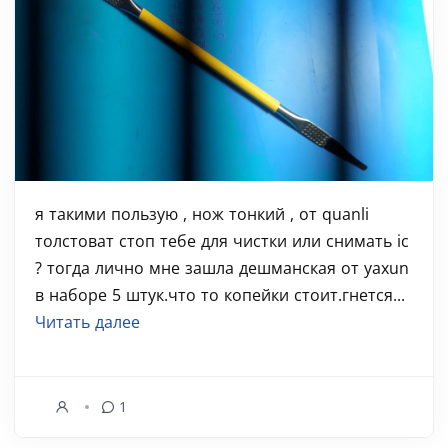
я такими пользую , нож тонкий , от quanli
толстоват стоп тебе для чистки или снимать ic
? тогда лично мне зашла дешманская от yaxun
в наборе 5 штук.что то копейки стоит.гнется...
Читать далее
1