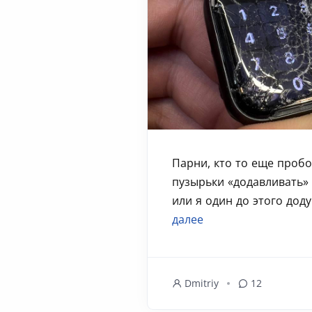
Парни, кто то еще пробо
пузырьки «додавливать»
или я один до этого додум
далее
Dmitriy
12