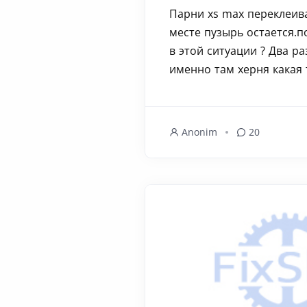
Парни xs max переклеив
месте пузырь остается.п
в этой ситуации ? Два ра
именно там херня какая т
Anonim
20