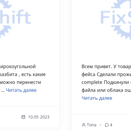
широкоугольной
Всем привет. У товар
азбита , есть какие
фейса Сделали прожиг
 можно перенести
complete Подкинули 
...
Читать далее
файла или облака ошиб
Читать далее
10.05 2023
Tona
4