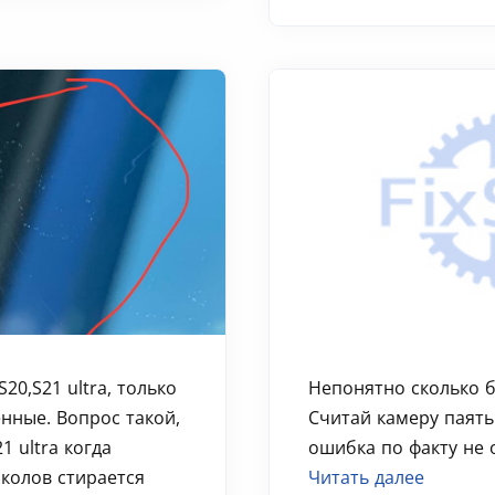
20,S21 ultra, только
Непонятно сколько бр
нные. Вопрос такой,
Считай камеру паять
21 ultra когда
ошибка по факту не о
сколов стирается
Читать далее