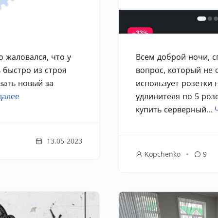
о жаловался, что у
Всем доброй ночи, 
ь быстро из строя
вопрос, который не 
вать новый за
использует розетки н
далее
удлинителя по 5 розе
купить серверный...
13.05 2023
Kopchenko
9