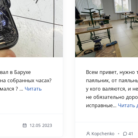
вал в Барухе
Всем привет, нужно 
 на собранных часах?
паяльник, от паяльн
ался ? ...
Читать
у кого валяются, и 
не обязательно доро
исправные...
Читать 
12.05 2023
Kopchenko
41