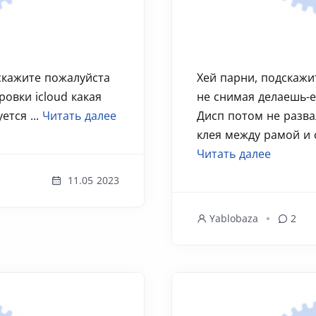
скажите пожалуйста
Хей парни, подскажит
овки icloud какая
не снимая делаешь-е
ется ...
Читать далее
Дисп потом не разва
клея между рамой и с
Читать далее
11.05 2023
Yablobaza
2