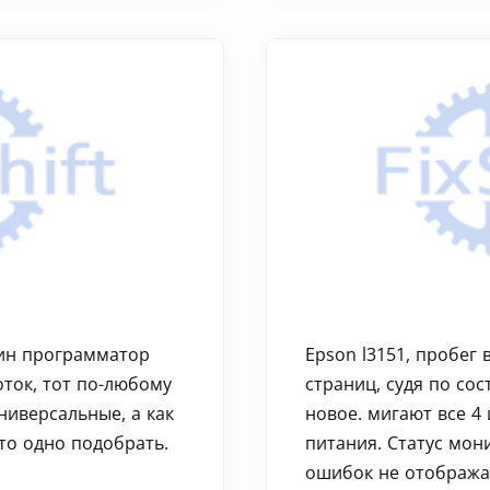
ин программатор
Epson l3151, пробег
оток, тот по-любому
страниц, судя по сос
ниверсальные, а как
новое. мигают все 4
то одно подобрать.
питания. Статус мон
ошибок не отображае