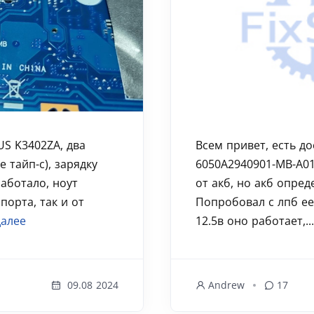
US K3402ZA, два
Всем привет, есть до
 тайп-с), зарядку
6050A2940901-MB-A01
аботало, ноут
от акб, но акб опред
порта, так и от
Попробовал с лпб ее
далее
12.5в оно работает,..
09.08 2024
Andrew
17