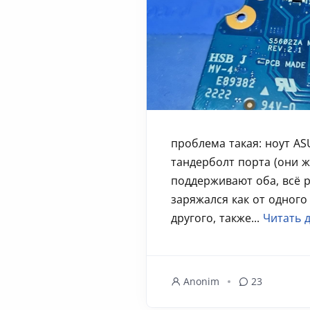
проблема такая: ноут AS
тандерболт порта (они же
поддерживают оба, всё р
заряжался как от одного 
другого, также...
Читать 
Anonim
23