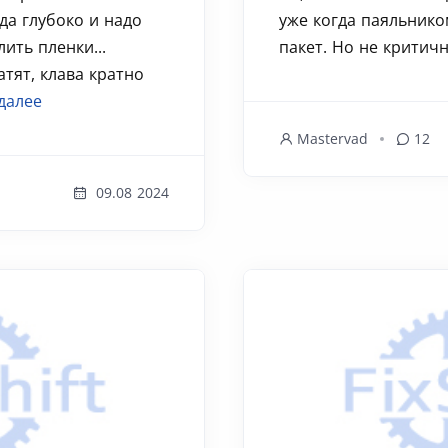
да глубоко и надо
уже когда паяльнико
ить пленки...
пакет. Но не критично
атят, клава кратно
далее
Mastervad
12
09.08 2024