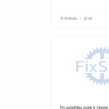
Promah
43
Ну шлейфы клав я таким