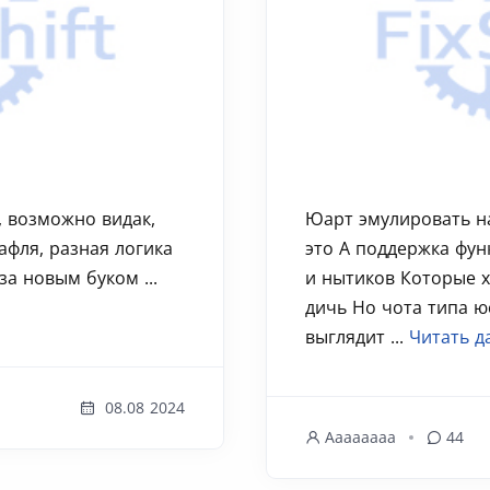
, возможно видак,
Юарт эмулировать на
вафля, разная логика
это А поддержка фун
за новым буком ...
и нытиков Которые х
дичь Но чота типа ю
выглядит ...
Читать д
08.08 2024
Aaaaaaaa
44