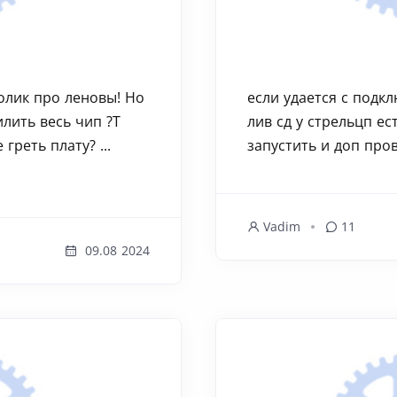
олик про леновы! Но
если удается с подк
илить весь чип ?Т
лив сд у стрельцп ес
греть плату? ...
запустить и доп пров
Vadim
11
09.08 2024