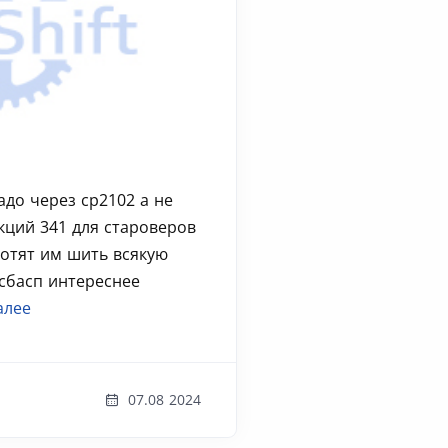
до через cp2102 а не
кций 341 для староверов
отят им шить всякую
сбасп интереснее
алее
07.08 2024