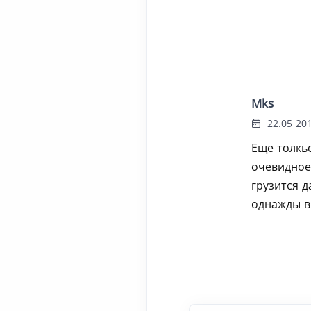
Mks
22.05 201
Еще толкьо
очевидное 
грузится д
однажды ви