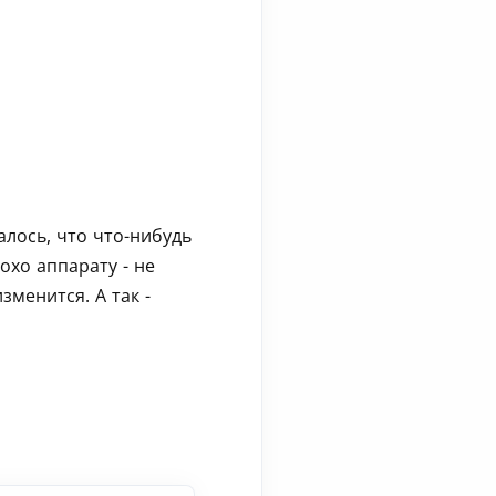
алось, что что-нибудь
охо аппарату - не
зменится. А так -