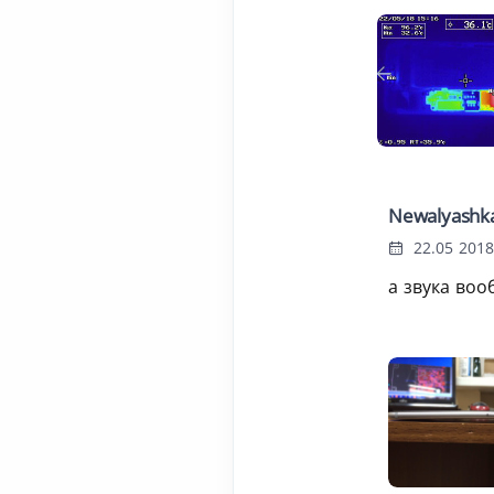
Newalyashk
22.05 2018
а звука воо