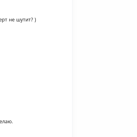
ерт не шутит? )
делаю.