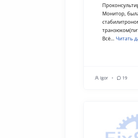
Проконсульти
Монитор, был
стабилитроно
транзюком(пи
Всё...
Читать д
Igor
19