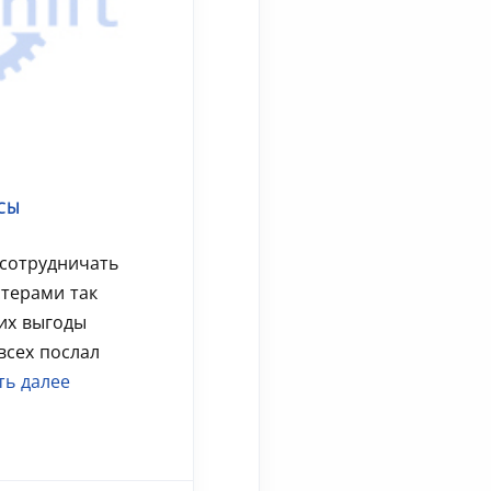
СЫ
сотрудничать
стерами так
них выгоды
всех послал
ть далее