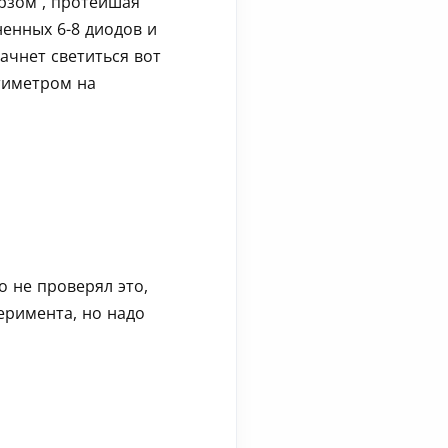
брзом , протейшая
енных 6-8 диодов и
ачнет светиться вот
тиметром на
о не проверял это,
еримента, но надо