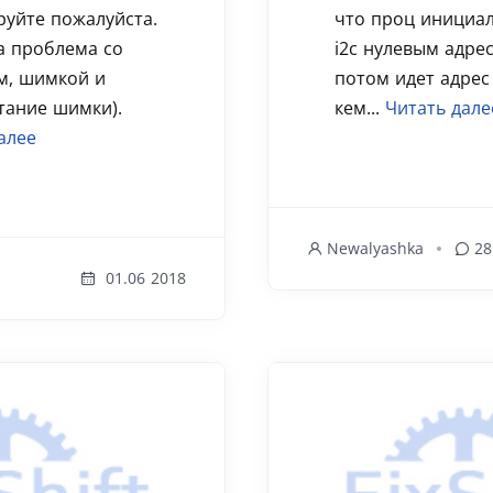
руйте пожалуйста.
что проц инициал
а проблема со
i2c нулевым адрес
м, шимкой и
потом идет адрес
тание шимки).
кем...
Читать дале
алее
Newalyashka
28
01.06 2018