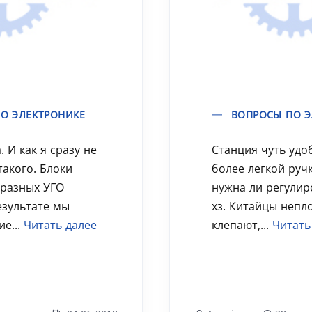
О ЭЛЕКТРОНИКЕ
ВОПРОСЫ ПО Э
 И как я сразу не
Станция чуть удо
такого. Блоки
более легкой руч
 разных УГО
нужна ли регулир
езультате мы
хз. Китайцы непл
ие...
Читать далее
клепают,...
Читать