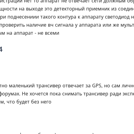
гистрации нет то аппарат не отвечает сети должным о
щности на выходе это детекторный приемник из соедин
при поднесениии такого контура к аппарату светодиод н
проверить наличие вч сигнала у аппарата или же муль
м на аппарат - не всеми
4
тно маленький трансивер отвечает за GPS, но сам личн
форумах. Не хочется пока снимать трансивер ради эксп
м, что будет без него