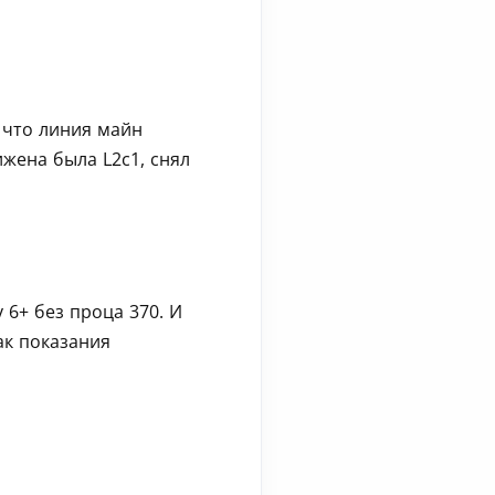
 что линия майн
жена была L2c1, снял
 6+ без проца 370. И
ак показания