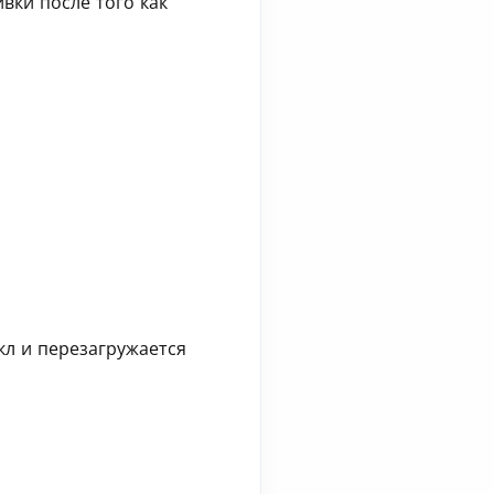
вки после того как
вкл и перезагружается