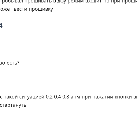
 Пробывал прошивать в дфу режим входит но при проши
может вести прошивку
4
зо есть?
с такой ситуацией 0.2-0.4-0.8 апм при нажатии кнопки 
 стартануть