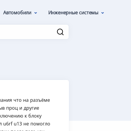
Автомобили
Инженерные системы
мания что на разъёме
ыв проц и другие
дключению к блоку
ял u6rf u13 не помогло