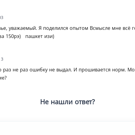
03
ье, уважаемый. Я поделился опытом Всмысле мне всё го
 150рэ) ‍ ‍ пашкет изи)
13
 раз не раз ошибку не выдал. И прошивается норм. Мо
ме?
Не нашли ответ?
Попробуйте