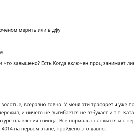
9
юченом мерить или в дфу
05
и что завышено? Есть Когда включен проц занимает ли
3
 золотые, всеравно говно. У меня эти трафареты уже п
ережил, и ничего не выгибается не взбухает и т.п. Ка
уре плавления свинца. Все нормально ложится и с перв
4014 на первом этапе, пройдено это давно.