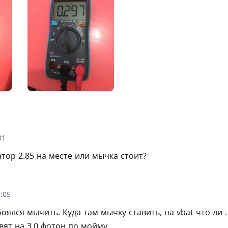
01
атор 2.85 на месте или мычка стоит?
:05
ялся мычить. Куда там мычку ставить, на vbat что ли 
вят на 3.0 фотон по мойму.