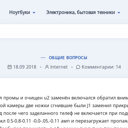
Ноутбуки
Электроника, бытовая техники
ОБЩИЕ ВОПРОСЫ
18.09 2018
Internet
Комментарии:
14
ыл промы и очищен u2 заменён включался обратил вни
ой камеры две ножки сгнившие были J1 заменил прикр
д после чего заделанного телеф не включается при по
л 0.5-0.8-0.11 -0.0-.05.-0.11 амп и перезагружает пропа