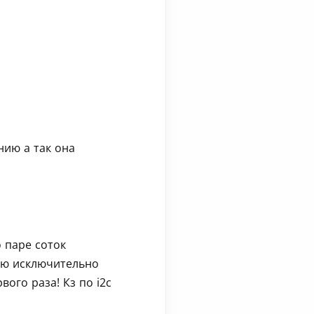
нию а так она
о паре соток
таю исключительно
ого раза! Кз по i2c