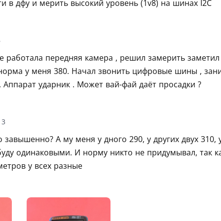
ти в дфу и мерить высокий уровень (1v8) на шинах I2C
6
не работала передняя камера , решил замерить заметил
норма у меня 380. Начал звонить цифровые шины , зани
 Аппарат ударник . Может вай-фай даёт просадки ?
13
 завышенно? А му меня у дного 290, у других двух 310, у
буду одинаковыми. И норму никто не придумывал, так к
метров у всех разные