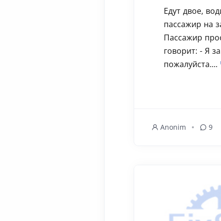
Едут двое, во
пассажир на з
Пассажир прос
говорит: - Я за
пожалуйста....
Anonim
9