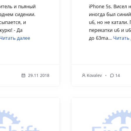
дитель и пьяный
iPhone 5s. Висел 
аднем сидении.
иногда был синий
ыпается, и
u6, но не катали.
курю! - Да
перекатки u6 и u6
Читать далее
до 63ma...
Читать
29.11 2018
Kovalev
14