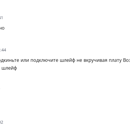
41
но
:44
дкиньте или подключите шлейф не вкручивая плату Во
а шлейф
7
02