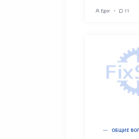
Egor
11
ОБЩИЕ ВО