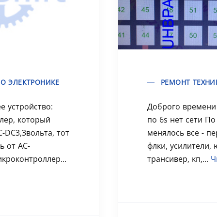
О ЭЛЕКТРОНИКЕ
РЕМОНТ ТЕХНИ
е устройство:
Доброго времени
лер, который
по 6s нет сети По
C-DC3,3вольта, тот
менялось все - пе
ь от AC-
флки, усилители, 
икроконтроллер...
трансивер, кп,...
Ч