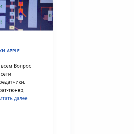
КИ APPLE
 всем Вопрос
 сети
редатчики,
юат-тюнер,
итать далее