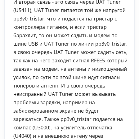
И вторая связь - это связь через UAT Tuner
(U5411), UAT Tuner питается той же напругой
pp3v0_tristar, что и подается на тристар с
контроллера питания, и если тристар
барахлит, то он может садить и модем по
шине USB и UAT Tuner по линии pp3v0_tristar,
в свою очередь UAT Tuner может садить сеть,
так как на него заходит сигнал RFEE5 который
завязан на модем, на антены и низкошумный
усилок, по сути по этой шине идут сигналы
тюнеров и антенн. И в свою очередь
неисправный UAT Tuner может вызывать
проблемы зарядки, например на
заблокированном экране не будет
заряжаться. Также pp3v0_tristar подается на
компас (U3000), на усилитель отпечатка
(U4040) и на внешнюю антену через