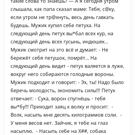
такие слова то знаешь? — А я сегодня утром
слышала, как папа сказал маме: Тебя, с@ку,
если утром не тр@хнуть, весь день гавкать
будешь. Мужик купил себе петуха. На
следующий день петух вы*бал всех кур, на
следующий день всех гусынь, индюшек...
Мужик смотрит на это всё и думает: - Не
бережёт себя петушок, помрёт... На
следующий день видит - петух валяется в луже,
вокруг него собираются голодные вороны.
Мужик подходит и говорит: - Эх, ты! Надо было
беречь молодость, экономить силы!!! Петух
отвечает: - Сука, ворон спугнёшь - тебя
вы*бу!!! Приходит заяц к волку и просит: -
Волк, насыпь мне десять килограммов соли. -
У меня весов нет. Зайчик, я тебе на глаз
насыплю. - Насыпь себе на Х##, собака