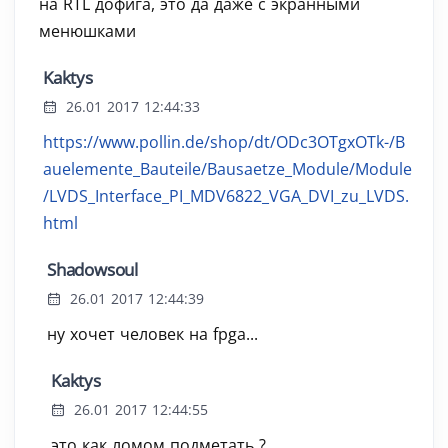
на RTL дофига, это да даже с экранными
менюшками
Kaktys
26.01 2017 12:44:33
https://www.pollin.de/shop/dt/ODc3OTgxOTk-/B
auelemente_Bauteile/Bausaetze_Module/Module
/LVDS_Interface_PI_MDV6822_VGA_DVI_zu_LVDS.
html
Shadowsoul
26.01 2017 12:44:39
ну хочет человек на fpga...
Kaktys
26.01 2017 12:44:55
это как ломом подметать ?