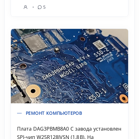
5
РЕМОНТ КОМПЬЮТЕРОВ
Плата DAG3PBMB8A0 С завода установлен
SPI-чип W25R128JVSN (1.8 В). На