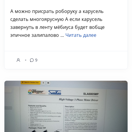
А можно присрать роборуку а карусель
сделать многоярусную А если карусель
завернуть в ленту мёбиуса будет вобще
эпичное залипалово ...
Читать далее
9