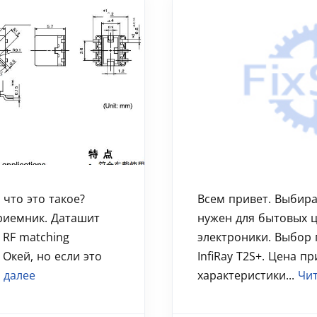
 что это такое?
Всем привет. Выбира
приемник. Даташит
нужен для бытовых ц
 RF matching
электроники. Выбор 
. Окей, но если это
InfiRay T2S+. Цена п
 далее
характеристики...
Чит