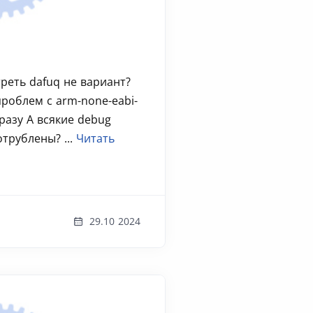
треть dafuq не вариант?
проблем с arm-none-eabi-
разу А всякие debug
трублены? ...
Читать
29.10 2024