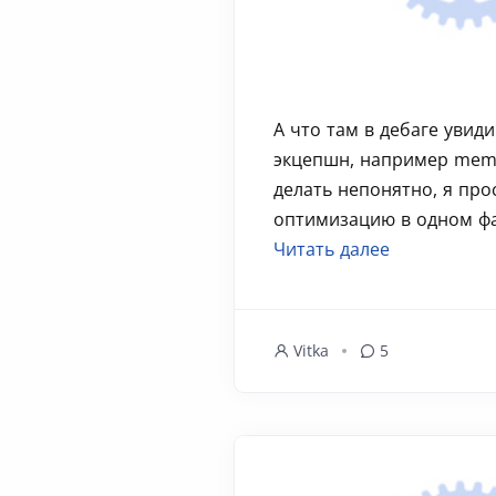
А что там в дебаге увид
экцепшн, например memc
делать непонятно, я про
оптимизацию в одном фай
Читать далее
Vitka
5