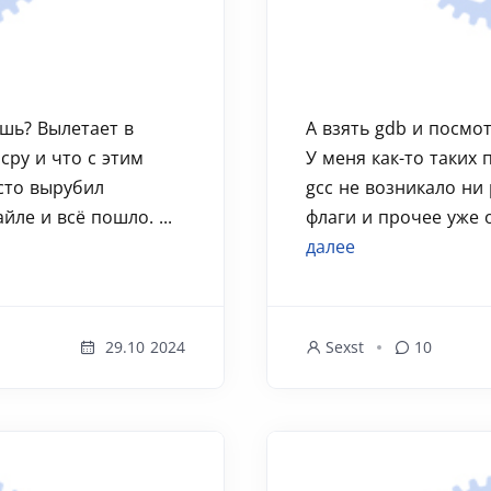
ишь? Вылетает в
А взять gdb и посмо
py и что с этим
У меня как-то таких 
сто вырубил
gcc не возникало ни 
ле и всё пошло. ...
флаги и прочее уже о
далее
29.10 2024
Sexst
10