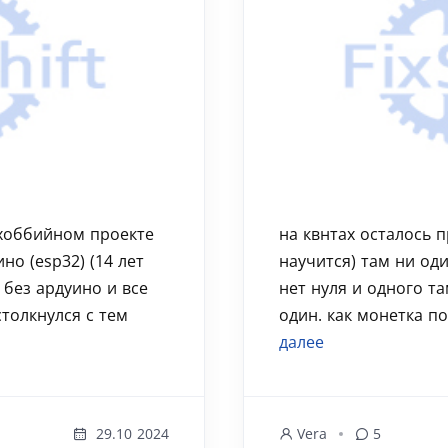
 хоббийном проекте
на квнтах осталось 
но (esp32) (14 лет
научится) там ни од
 без ардуино и все
нет нуля и одного та
столкнулся с тем
один. как монетка по
далее
29.10 2024
Vera
5