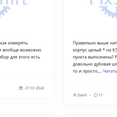
 как измерять
Правильно выше напи
 и вообще возможно
корпус целый * на КЗ
ибор для этого есть
пункта выполнены? 
довольно дубовая шт
то и просто....
Читать
27.10 2024
Danil
11