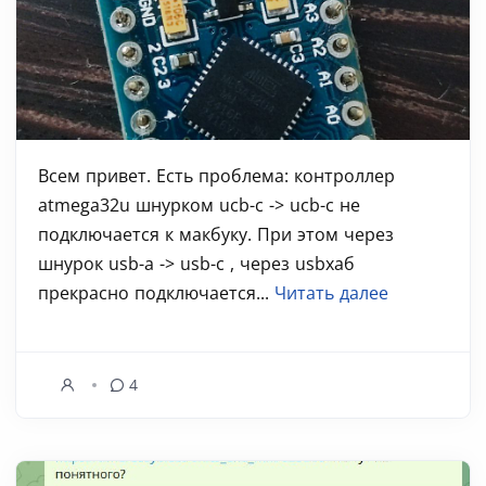
Всем привет. Есть проблема: контроллер
atmega32u шнурком ucb-c -> ucb-c не
подключается к макбуку. При этом через
шнурок usb-a -> usb-c , через usbхаб
прекрасно подключается...
Читать далее
4