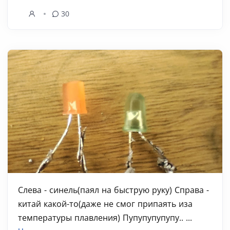
30
Слева - синель(паял на быструю руку) Справа -
китай какой-то(даже не смог припаять иза
температуры плавления) Пупупупупупу.. ...