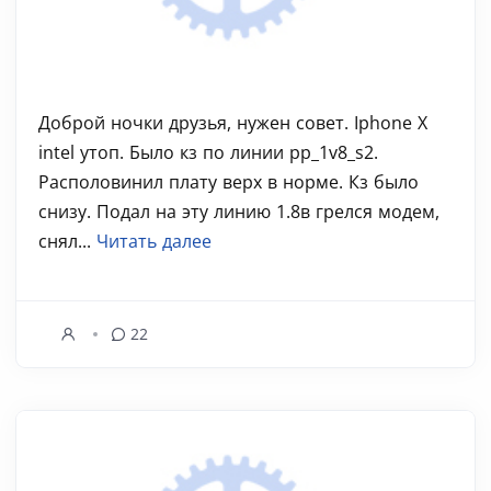
Доброй ночки друзья, нужен совет. Iphone X
intel утоп. Было кз по линии pp_1v8_s2.
Располовинил плату верх в норме. Кз было
снизу. Подал на эту линию 1.8в грелся модем,
снял...
Читать далее
22