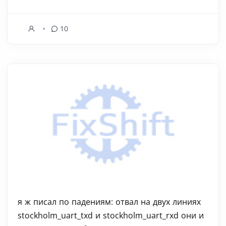
10
я ж писал по падениям: отвал на двух линиях
stockholm_uart_txd и stockholm_uart_rxd они и