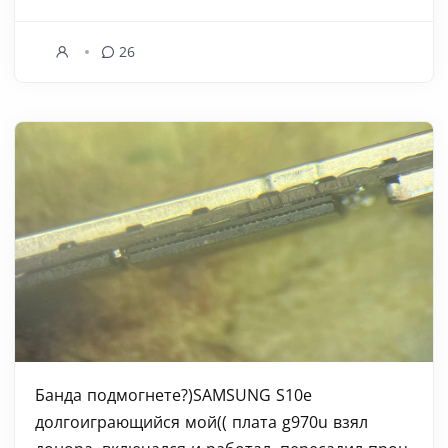
26
Банда подмогнете?)SAMSUNG S10e
долгоиграющийся мой(( плата g970u взял