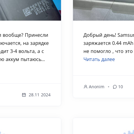
ал вообще? Принесли
Добрый день! Samsu
лючается, на зарядке
заряжается 0.44 mAh
одит 3-4 вольта, а с
не помогло , что это
ю аккум пытаюсь...
Читать далее
Anonim
10
28.11 2024