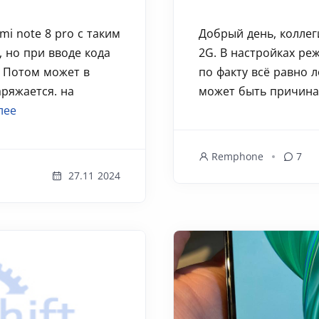
mi note 8 pro с таким
Добрый день, коллег
, но при вводе кода
2G. В настройках ре
. Потом может в
по факту всë равно л
аряжается. на
может быть причина?
лее
Remphone
7
27.11 2024