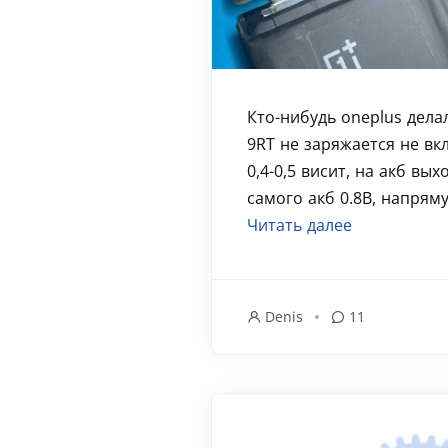
Кто-нибудь oneplus дел
9RT не заряжается не вк
0,4-0,5 висит, на акб вых
самого акб 0.8В, напряму
Читать далее
Denis
11