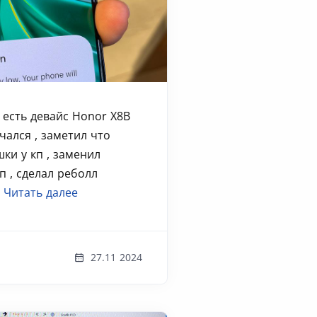
 есть девайс Honor X8B
чался , заметил что
ки у кп , заменил
п , сделал реболл
.
Читать далее
27.11 2024