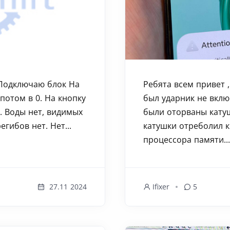
 Подключаю блок На
Ребята всем привет ,
 потом в 0. На кнопку
был ударник не вклю
. Воды нет, видимых
были оторваны катуш
гибов нет. Нет...
катушки отреболил к
процессора памяти..
27.11 2024
Ifixer
5