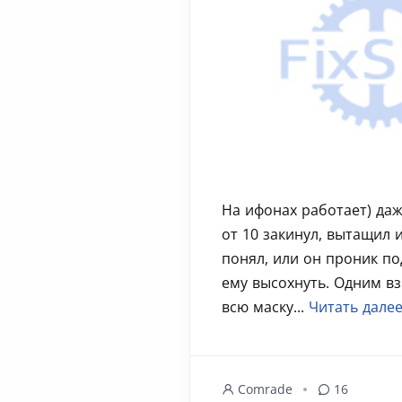
На ифонах работает) даж
от 10 закинул, вытащил и
понял, или он проник под
ему высохнуть. Одним в
всю маску...
Читать дале
Comrade
16