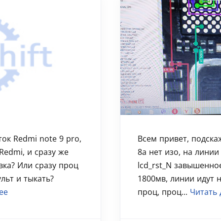
ок Redmi note 9 pro,
Всем привет, подскаж
Redmi, и сразу же
8a нет изо, на линии 
вка? Или сразу проц
lcd_rst_N завышенно
ульт и тыкать?
1800мв, линии идут 
ее
проц, проц...
Читать 