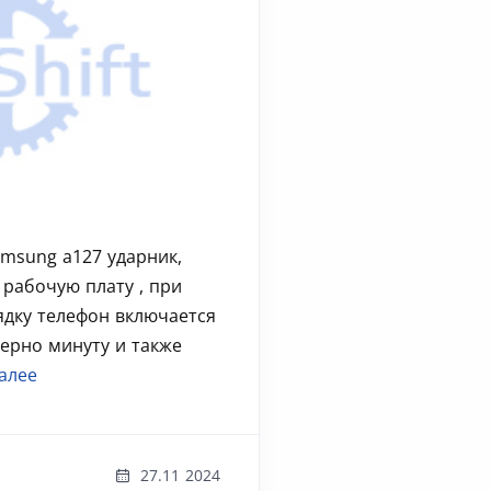
amsung a127 ударник,
 рабочую плату , при
ядку телефон включается
ерно минуту и также
алее
27.11 2024