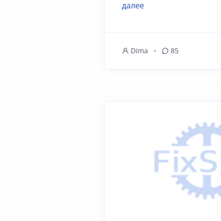
далее
Dima
85