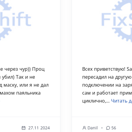
е через чур)) Проц
Всех приветствую! S
 убил) Так и не
пересадил на другую
 маску, или я не дал
подключении на зар
змахом паяльника
сам и работает прим
е
циклично,...
Читать д
27.11 2024
Danil
56