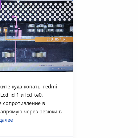
ите куда копать, redmi
Lcd_id 1 и lcd_te0,
е сопротивление в
напрямую через резюки в
далее