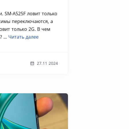
и. SM-A525F ловит только
жимы переключаются, а
овит только 2G. В чем
 ...
Читать далее
27.11 2024