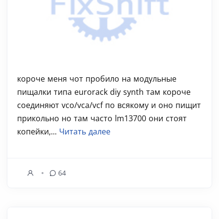
короче меня чот пробило на модульные
пищалки типа eurorack diy synth там короче
соединяют vco/vca/vcf по всякому и оно пищит
прикольно но там часто lm13700 они стоят
копейки,...
Читать далее
64