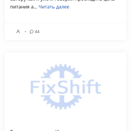
питания а...
Читать далее
44