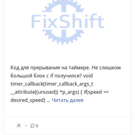
Код для прерывания на таймере. Не слишком
большой блок с if получился? void
timer_callback(timer_callback_args_t
__attribute((unused)) *p_args) { if(speed ==
desired_speed) ...
Читать далее
6