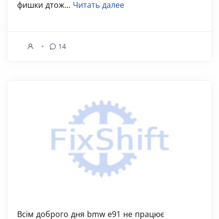
фишки дтож...
Читать далее
14
Всім доброго дня bmw e91 не працює