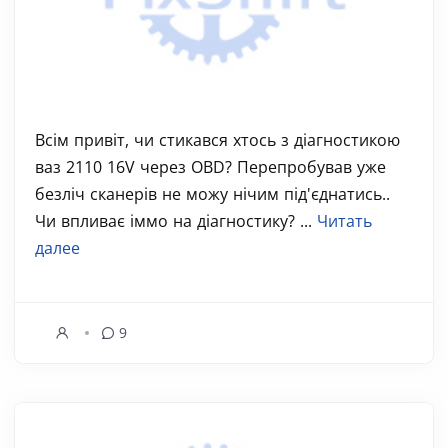
Всім привіт, чи стикався хтось з діагностикою
ваз 2110 16V через OBD? Перепробував уже
безліч сканерів не можу нічим під'єднатись..
Чи впливає іммо на діагностику? ...
Читать
далее
9