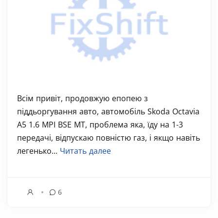
Всім привіт, продовжую епопею з
піддьоргування авто, автомобіль Skoda Octavia
A5 1.6 MPI BSE MT, проблема яка, їду на 1-3
передачі, відпускаю повністю газ, і якщо навіть
легенько...
Читать далее
6