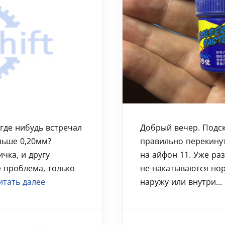
 где нибудь встречал
Добрый вечер. Подс
ньше 0,20мм?
правильно перекину
чка, и другу
на айфон 11. Уже ра
е проблема, только
не накатываются но
итать далее
наружу или внутри...