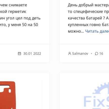
 чем снимаете
День добрый мастера
акой герметик
то спецефические п
ин угол цел под деть
качества батарей ? 
то, у меня 50 на 50
купленных говно бат
можно...
Читать дале
30.01 2022
Salmanov
16