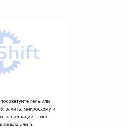
 посоветуйте гель или
об. залить. микросхему и
и. и. вибрации - типо.
машинках или в.