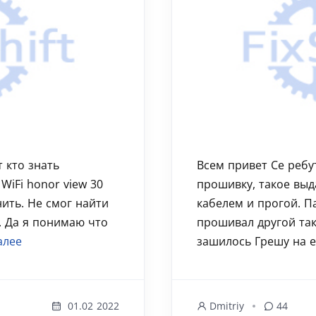
 кто знать
Всем привет Се ребу
iFi honor view 30
прошивку, такое выд
нить. Не смог найти
кабелем и прогой. П
. Да я понимаю что
прошивал другой так
алее
зашилось Грешу на е
01.02 2022
Dmitriy
44