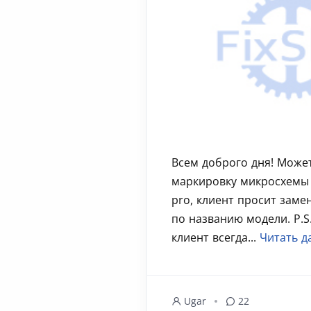
Всем доброго дня! Может
маркировку микросхемы W
pro, клиент просит заме
по названию модели. P.S
клиент всегда...
Читать д
Ugar
22