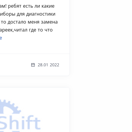
м! ребят есть ли какие
риборы для диагностики
А то достало меня замена
ареек,читал где то что
е
28.01 2022