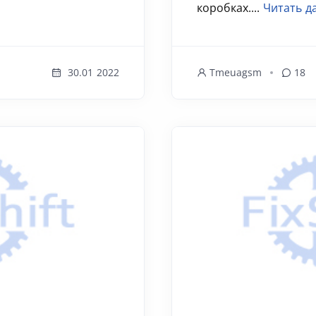
коробках....
Читать д
30.01 2022
Tmeuagsm
18