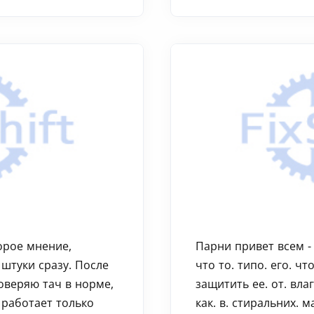
орое мнение,
Парни привет всем -
 штуки сразу. После
что то. типо. его. чт
оверяю тач в норме,
защитить ее. от. влаг
 работает только
как. в. стиральних. 