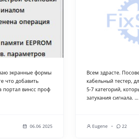
елаю экранные формы
Всем здрасте. Посове
те что добавить
кабельный тестер, д
а портал винсс проф
5-7 категорий, кото
затухания сигнала. ..
06.06 2025
Eugene
22