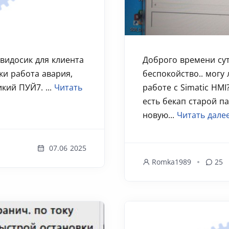
 видосик для клиента
Доброго времени сут
ки работа авария,
беспокойство.. могу
кий ПУЙ7. ...
Читать
работе с Simatic HMI
есть бекап старой п
новую...
Читать дале
07.06 2025
Romka1989
25