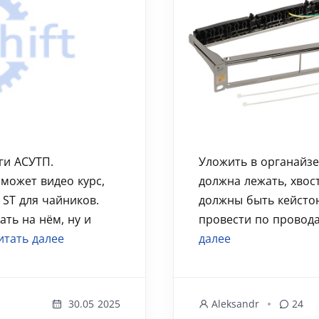
ги АСУТП.
Уложить в органайзе
может видео курс,
должна лежать, хвос
 ST для чайников.
должны быть кейстон
ать на нём, ну и
провести по провода
итать далее
далее
30.05 2025
Aleksandr
24