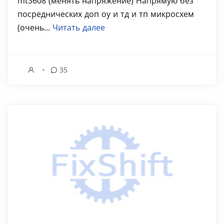
mt3608 (менять напряжение) Напрямую без
посреднических доп оу и тд и тп микросхем
(очень...
Читать далее
35