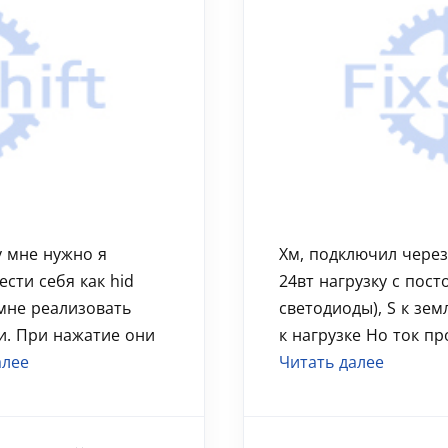
у мне нужно я
Хм, подключил через
сти себя как hid
24вт нагрузку с пос
 мне реализовать
светодиоды), S к земл
и. При нажатие они
к нагрузке Но ток пр
алее
Читать далее