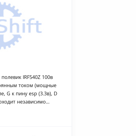
 полевик IRF540Z 100в
тоянным током (мощные
е, G к пину esp (3.3в), D
оходит независимо...