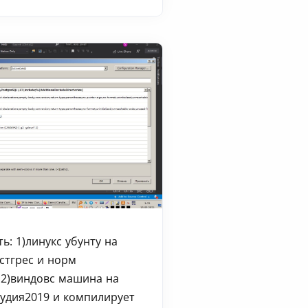
ь: 1)линукс убунту на
стгрес и норм
v 2)виндовс машина на
тудия2019 и компилирует