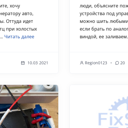
ите, хочу
люди, объясните пож
нератору авто,
устройства под упра
ы. Оттуда идет
можно шить любыми в
 гц при холостых
если брать по анал
..
Читать далее
виндой, ее заливаем.
10.03 2021
Region0123
20