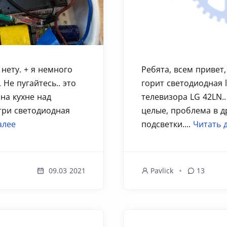
нету. + я немного
Ребята, всем привет,
Не пугайтесь.. это
горит светодиодная l
 на кухне над
телевизора LG 42LN..
три светодиодная
целые, проблема в д
алее
подсветки....
Читать 
09.03 2021
Pavlick
13