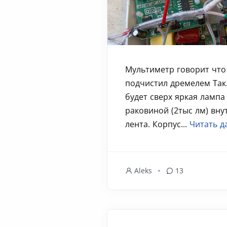
Мультиметр говорит что 
подчистил дремелем Так. 
будет сверх яркая лампа
раковиной (2тыс лм) вну
лента. Корпус...
Читать д
Aleks
13