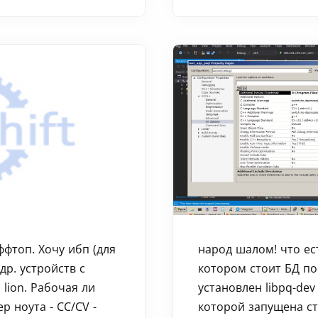
ффтоп. Хочу ибп (для
народ шалом! что ест
др. устройств с
котором стоит БД по
lion. Рабочая ли
установлен libpq-de
р ноута - СС/CV -
которой запущена с