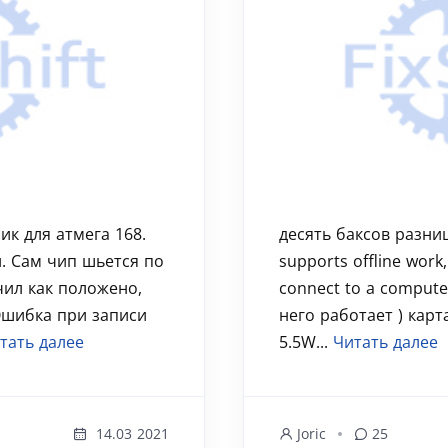
ик для атмега 168.
десять баксов разницы
. Сам чип шьется по
supports offline work,
чил как положено,
connect to a compute
Ошибка при записи
него работает ) карт
тать далее
5.5W...
Читать далее
14.03 2021
Joric
25