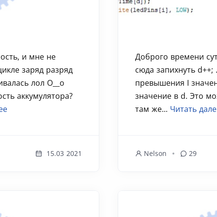
ость, и мне не
Доброго времени сут
цикле заряд разряд
сюда запихнуть d++;
ивалась лол О__о
превышения I значен
ость аккумулятора?
значение в d. Это м
ее
там же...
Читать дале
15.03 2021
Nelson
29