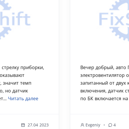
а стрелку приборки,
Вечер добрый, авто Г
показывают
электровентилятор 
, значит темп
запитанный от двух 
о, но датчик
включения, датчик ст
т...
Читать далее
по БК включается на 
27.04 2023
Evgeniy
4