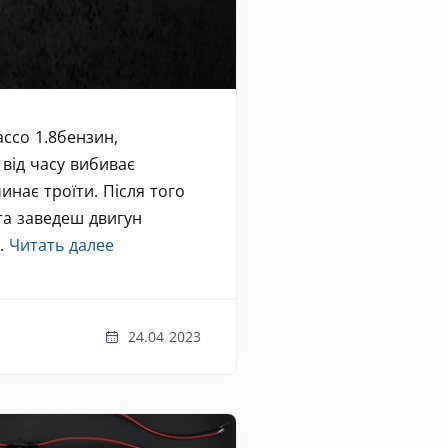
ассо 1.8бензин,
 від часу вибиває
инає троїти. Після того
та заведеш двигун
..
Читать далее
24.04 2023