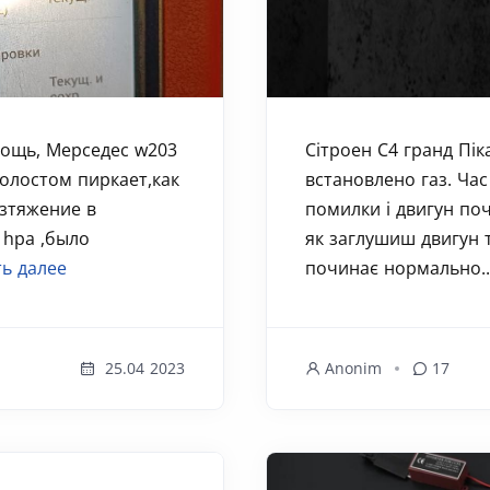
мощь, Мерседес w203
Сітроен С4 гранд Пік
холостом пиркает,как
встановлено газ. Час
озтяжение в
помилки і двигун поч
 hpa ,было
як заглушиш двигун 
ь далее
починає нормально.
25.04 2023
Anonim
17