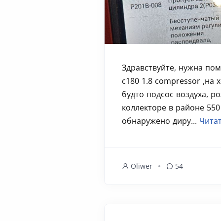
Здравствуйте, нужна по
с180 1.8 compressor ,на 
будто подсос воздуха, р
коллекторе в районе 550
обнаружено диру...
Читат
Oliwer
54