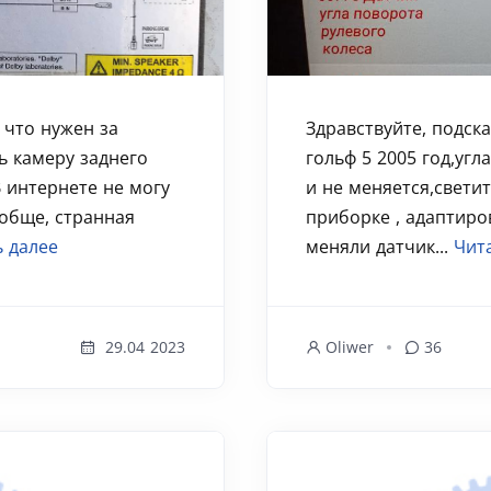
 что нужен за
Здравствуйте, подск
ь камеру заднего
гольф 5 2005 год,угл
В интернете не могу
и не меняется,свети
ообще, странная
приборке , адаптиров
ь далее
меняли датчик...
Чит
29.04 2023
Oliwer
36