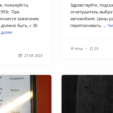
е, пожалуйста,
Здравствуйте, подск
1993г. При
огнетушитель выбрат
ючается зажигание.
автомобиля. Цены ра
 должно быть, с 30
переплачивать. ...
Чи
 далее
Irina
23
27.04 2023