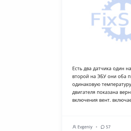
Есть два датчика один н
второй на ЭБУ они оба 
одинаковую температуру
двигателя показана верн
включения вент. включае
Evgeniy
57